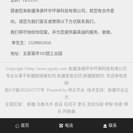
您好，HELLO！
感谢您来新疆净源环宇环保科技有限公司，若您有合作意
向，请您为我们留言或使用以下方式联系我们，
我们将尽快给你回复，并为您提供最真诚的服务，谢谢。
李先生：15299051016
地址：五家渠市102团工业园
Copyright ©http://www.xjjyhy.com/ 新疆净源环宇环保科技有限公司
专业从事于
新疆脱硝催化剂
,
新疆氢氧化钙
,
新疆脱硫剂
, 欢迎来电咨
询!
新ICP备2025025737号
Powered by
祥云平台
技术支持：
新疆华企立
方
主营区域：
新疆
乌鲁木齐
昌吉
石河子
奎屯
克拉玛依
伊犁
哈密
博
乐
阿勒泰
首页
电话
联系