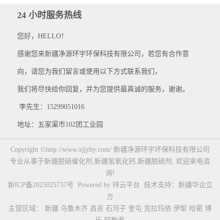
24 小时服务热线
您好，HELLO！
感谢您来新疆净源环宇环保科技有限公司，若您有合作意
向，请您为我们留言或使用以下方式联系我们，
我们将尽快给你回复，并为您提供最真诚的服务，谢谢。
李先生：15299051016
地址：五家渠市102团工业园
Copyright ©http://www.xjjyhy.com/ 新疆净源环宇环保科技有限公司
专业从事于
新疆脱硝催化剂
,
新疆氢氧化钙
,
新疆脱硫剂
, 欢迎来电咨
询!
新ICP备2025025737号
Powered by
祥云平台
技术支持：
新疆华企立
方
主营区域：
新疆
乌鲁木齐
昌吉
石河子
奎屯
克拉玛依
伊犁
哈密
博