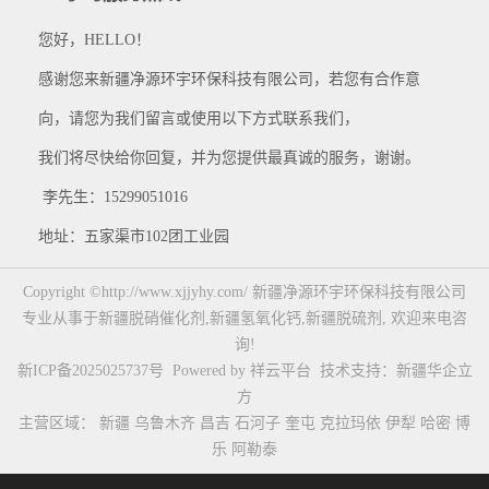
您好，HELLO！
感谢您来新疆净源环宇环保科技有限公司，若您有合作意
向，请您为我们留言或使用以下方式联系我们，
我们将尽快给你回复，并为您提供最真诚的服务，谢谢。
李先生：15299051016
地址：五家渠市102团工业园
Copyright ©http://www.xjjyhy.com/ 新疆净源环宇环保科技有限公司
专业从事于
新疆脱硝催化剂
,
新疆氢氧化钙
,
新疆脱硫剂
, 欢迎来电咨
询!
新ICP备2025025737号
Powered by
祥云平台
技术支持：
新疆华企立
方
主营区域：
新疆
乌鲁木齐
昌吉
石河子
奎屯
克拉玛依
伊犁
哈密
博
乐
阿勒泰