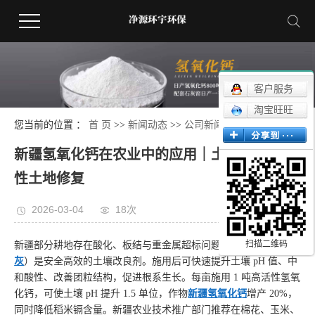
客户服务
淘宝旺旺
您当前的位置 ：
首 页
>>
新闻动态
>>
公司新闻
新疆氢氧化钙在农业中的应用｜土壤改良与酸
性土地修复
2026-03-04
18次
扫描二维码
新疆部分耕地存在酸化、板结与重金属超标问题，氢氧化钙（
熟石
灰
）是安全高效的土壤改良剂。施用后可快速提升土壤 pH 值、中
和酸性、改善团粒结构，促进根系生长。每亩施用 1 吨高活性氢氧
化钙，可使土壤 pH 提升 1.5 单位，作物
新疆氢氧化钙
增产 20%，
同时降低稻米镉含量。新疆农业技术推广部门推荐在棉花、玉米、