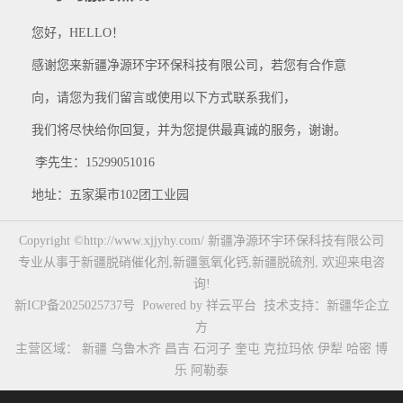
您好，HELLO！
感谢您来新疆净源环宇环保科技有限公司，若您有合作意
向，请您为我们留言或使用以下方式联系我们，
我们将尽快给你回复，并为您提供最真诚的服务，谢谢。
李先生：15299051016
地址：五家渠市102团工业园
Copyright ©http://www.xjjyhy.com/ 新疆净源环宇环保科技有限公司
专业从事于
新疆脱硝催化剂
,
新疆氢氧化钙
,
新疆脱硫剂
, 欢迎来电咨
询!
新ICP备2025025737号
Powered by
祥云平台
技术支持：
新疆华企立
方
主营区域：
新疆
乌鲁木齐
昌吉
石河子
奎屯
克拉玛依
伊犁
哈密
博
乐
阿勒泰