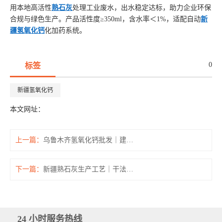
用本地高活性
熟石灰
处理工业废水，出水稳定达标，助力企业环保
合规与绿色生产。产品活性度≥350ml，含水率＜1%，适配自动
新
疆氢氧化钙
化加药系统。
0
标签
新疆氢氧化钙
本文网址：
上一篇：
乌鲁木齐氢氧化钙批发｜建筑建材与腻子粉专用熟石灰
下一篇：
新疆熟石灰生产工艺｜干法与湿法氢氧化钙区别及用途
24 小时服务热线