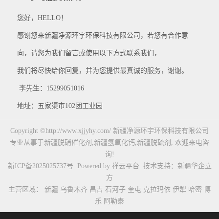
您好，HELLO！
感谢您来新疆净源环宇环保科技有限公司，若您有合作意
向，请您为我们留言或使用以下方式联系我们，
我们将尽快给你回复，并为您提供最真诚的服务，谢谢。
李先生：15299051016
地址：五家渠市102团工业园
Copyright ©http://www.xjjyhy.com/ 新疆净源环宇环保科技有限公司
专业从事于
新疆脱硝催化剂
,
新疆氢氧化钙
,
新疆脱硫剂
, 欢迎来电咨
询!
新ICP备2025025737号
Powered by
祥云平台
技术支持：
新疆华企立
方
主营区域：
新疆
乌鲁木齐
昌吉
石河子
奎屯
克拉玛依
伊犁
哈密
博
乐
阿勒泰