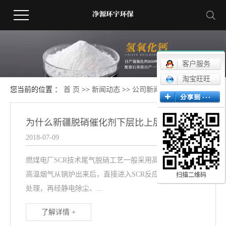
客户服务
淘宝旺旺
您当前的位置 ：
首 页
>>
新闻动态
>>
公司新闻
为什么新疆脱硝催化剂下层比上层磨损还严重？
2018-07-09
燃煤电厂SCR技术尾气脱硝工艺一般采用高尘布置，即
高温烟气从锅炉出来后，直接进入SCR反应器进行脱硝
扫描二维码
处理，再经静电除尘、...
了解详情 +