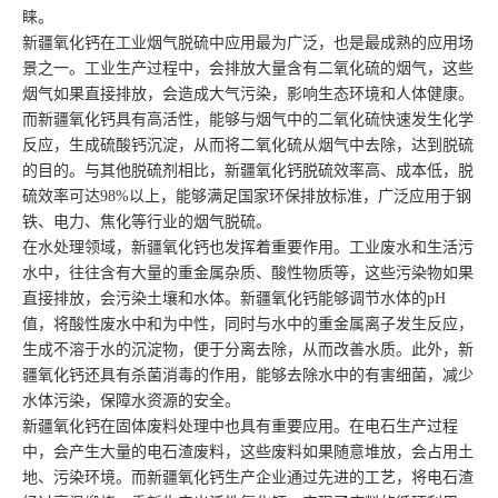
睐。
新疆氧化钙在工业烟气脱硫中应用最为广泛，也是最成熟的应用场
景之一。工业生产过程中，会排放大量含有二氧化硫的烟气，这些
烟气如果直接排放，会造成大气污染，影响生态环境和人体健康。
而新疆氧化钙具有高活性，能够与烟气中的二氧化硫快速发生化学
反应，生成硫酸钙沉淀，从而将二氧化硫从烟气中去除，达到脱硫
的目的。与其他脱硫剂相比，新疆氧化钙脱硫效率高、成本低，脱
硫效率可达98%以上，能够满足国家环保排放标准，广泛应用于钢
铁、电力、焦化等行业的烟气脱硫。
在水处理领域，新疆氧化钙也发挥着重要作用。工业废水和生活污
水中，往往含有大量的重金属杂质、酸性物质等，这些污染物如果
直接排放，会污染土壤和水体。新疆氧化钙能够调节水体的pH
值，将酸性废水中和为中性，同时与水中的重金属离子发生反应，
生成不溶于水的沉淀物，便于分离去除，从而改善水质。此外，新
疆氧化钙还具有杀菌消毒的作用，能够去除水中的有害细菌，减少
水体污染，保障水资源的安全。
新疆氧化钙在固体废料处理中也具有重要应用。在电石生产过程
中，会产生大量的电石渣废料，这些废料如果随意堆放，会占用土
地、污染环境。而新疆氧化钙生产企业通过先进的工艺，将电石渣