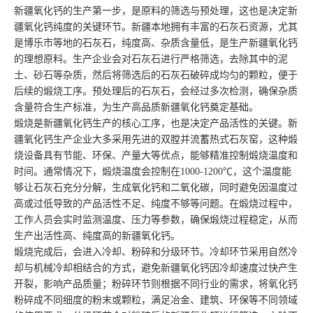
新疆氧化钙的生产第一步，是原料的筛选与预处理，这也是决定新
疆氧化钙纯度的关键环节。新疆本地拥有丰富的石灰石资源，尤其
是博乐市等地的石灰石，纯度高、杂质含量低，是生产新疆氧化钙
的理想原料。生产企业会对石灰石进行严格筛选，去除其中的泥
土、砂石等杂质，然后将筛选后的石灰石破碎成均匀的颗粒，便于
后续的煅烧工序。预处理后的石灰石，会经过多次检测，确保杂质
含量符合生产标准，为生产高品质新疆氧化钙奠定基础。
煅烧是新疆氧化钙生产的核心工序，也是决定产品活性的关键。新
疆氧化钙生产企业大多采用先进的双膛并流蓄热式石灰窑，这种煅
烧设备具有节能、环保、产量大等优点，能够精准控制煅烧温度和
时间。通常情况下，煅烧温度会控制在1000-1200℃，这个温度能
够让石灰石充分分解，生成氧化钙和二氧化碳，同时避免因温度过
高或过低导致的产品活性不足、纯度不够等问题。在煅烧过程中，
工作人员会实时监测温度、压力等参数，确保煅烧过程稳定，从而
生产出活性高、纯度高的新疆氧化钙。
煅烧完成后，会进入冷却、粉碎和分级环节。冷却环节采用自然冷
却与机械冷却相结合的方式，避免新疆氧化钙因冷却速度过快产生
开裂，影响产品质量；粉碎环节则根据不同行业的需求，将氧化钙
粉碎成不同细度的粉末或颗粒，满足冶金、建筑、环保等不同领域