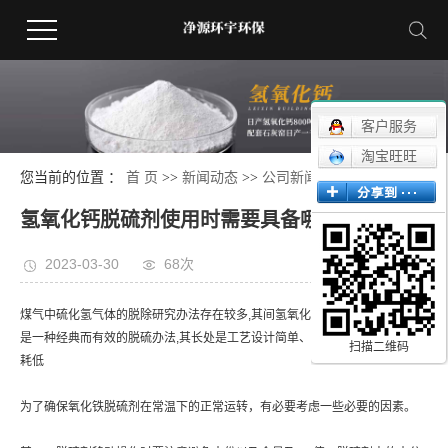
客户服务
淘宝旺旺
您当前的位置 ：
首 页
>>
新闻动态
>>
公司新闻
氢氧化钙脱硫剂使用时需要具备哪些条件？
2023-03-30
68次
煤气中硫化氢气体的脱除研究办法存在较多,其间氢氧化钙脱硫剂
新疆脱硫剂
是一种经典而有效的脱硫办法,其长处是工艺设计简单、操作进程中容易、能
扫描二维码
耗低
为了确保氧化铁脱硫剂在常温下的正常运转，有必要考虑一些必要的因素。