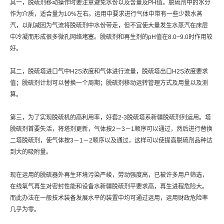
其一，脱硫剂移动操作时要注意避免水份以及含量及PH值。脱硫剂中的水分
作为介质，适合量为10%左右。运用中要求进行气体中带有一些少数水蒸
汽，以削减因为气流将脱硫剂中水份带走，但不宜使大量发生水蒸汽在床层
中冷凝而形成很多微孔网络堵塞。脱硫剂和再生剂的pH值在8.0~9.0时作用较
好。
其二，脱硫塔进口气中H2S浓度和气体进行流量，脱硫塔出口H2S浓度要求
值；脱硫剂计划可以替换一个周期；脱硫剂移动运转管理方式及用量以及测
算。
第三，为了实现脱硫机的高利用率，好套2-3脱硫塔系新疆脱硫剂列运用。塔
脱硫剂首要失活，将塔剂更新，气体按2－3－1顺序可以通过，然后进行替换
二塔脱硫剂，使气体按3－1－2顺序以及通过，这样可以使提高脱硫剂品种达
到大的吸附量。
现在运用的脱硫器外再生环境污染严峻，劳动强度高，已被许多用户筛选，
在线氧气再生对密封性能和设备水新疆脱硫剂平要求高，再生进程危险大。
而此办法在一般技术装备发展水平的装置中均可通过运用，运用财政危险率
几乎为零。