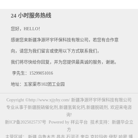
24 小时服务热线
您好，HELLO！
感谢您来新疆净源环宇环保科技有限公司，若您有合作意
向，请您为我们留言或使用以下方式联系我们，
我们将尽快给你回复，并为您提供最真诚的服务，谢谢。
李先生：15299051016
地址：五家渠市102团工业园
Copyright ©http://www.xjjyhy.com/ 新疆净源环宇环保科技有限公司
专业从事于
新疆脱硝催化剂
,
新疆氢氧化钙
,
新疆脱硫剂
, 欢迎来电咨
询!
新ICP备2025025737号
Powered by
祥云平台
技术支持：
新疆华企立
方
主营区域：
新疆
乌鲁木齐
昌吉
石河子
奎屯
克拉玛依
伊犁
哈密
博